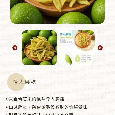
︾
情人果乾
✦來自青芒果的風味令人驚豔
✦口感脆爽，融合微酸與微甜的懷舊滋味