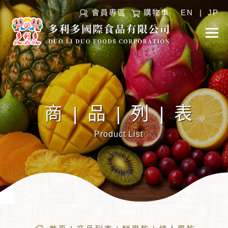
會員專區
購物車
EN
|
JP
商|品|列|表
Product List
︾