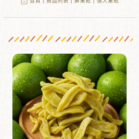
首頁
|
商品列表
|
鮮果乾
| 情人果乾
︾