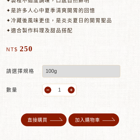
✦製程不過度調味，口感自然鮮明
✦是許多人心中夏季清爽開胃的回憶
✦冷藏後風味更佳，是炎炎夏日的開胃聖品
✦適合製作料理及甜品搭配
250
NT$
請選擇規格
數量
直接購買
加入購物車