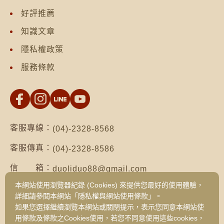
好評推薦
知識文章
隱私權政策
服務條款
客服專線：
(04)-2328-8568
客服傳真：
(04)-2328-8586
信 箱：
duoliduo88@gmail.com
本網站使用瀏覽器紀錄 (Cookies) 來提供您最好的使用體驗，
地 址：
台南市仁德區保安路二段552號（台南總公
詳細請參閱本網站「隱私權與網站使用條款」。
司）
如果您選擇繼續瀏覽本網站或關閉提示，表示您同意本網站使
台中市西區健行路1049號3樓之19（台中
用條款及條款之Cookies使用，若您不同意使用這些cookies，
旗艦門市）