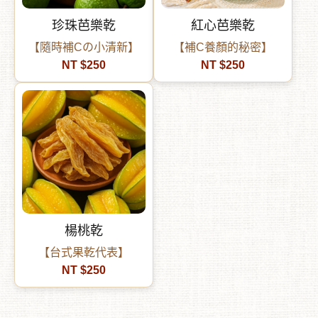
珍珠芭樂乾
紅心芭樂乾
【隨時補Cの小清新】
【補C養顏的秘密】
NT $250
NT $250
楊桃乾
【台式果乾代表】
NT $250