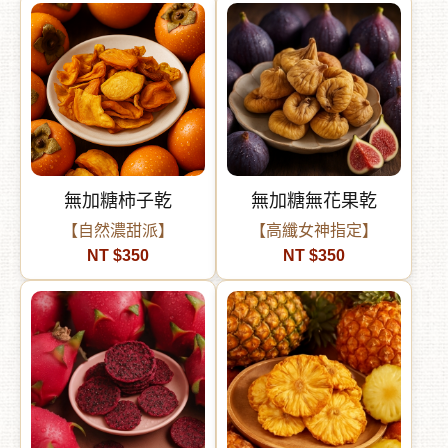
無加糖柿子乾
無加糖無花果乾
【自然濃甜派】
【高纖女神指定】
NT $350
NT $350