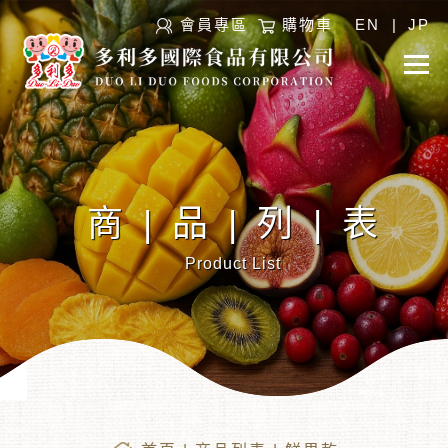
會員專區
購物車
EN
|
JP
商|品|列|表
Product List
︾