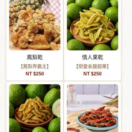
鳳梨乾
情人果乾
【鳳梨界霸主】
【戀愛系酸甜果】
NT $250
NT $250