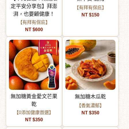
定平安分享包】拜澎
【有拜有保庇】
湃，也要顧健康！
NT $150
【有拜有保庇】
NT $600
無加糖黃金愛文芒果
無加糖木瓜乾
乾
【香氣濃郁】
【0添加健康首選】
NT $350
NT $350