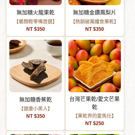
無加糖火龍果乾
無加糖金鑽鳳梨片
【養顏輕零嘴首選】
【熱銷破萬纖食果乾】
NT $350
NT $350
台灣芒果乾/愛文芒果
無加糖香蕉乾
乾
【健康小黑人】
【果乾界的愛馬仕】
NT $350
NT $250