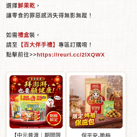
選擇
鮮果乾
，
讓零食的罪惡感消失得無影無蹤！
如需
禮盒
裝，
︾
請至
【百大伴手禮】
專區訂購唷！
點擊前往>>
https://reurl.cc/2lXQWX
【中元普渡｜期間限
保平安-脆梅