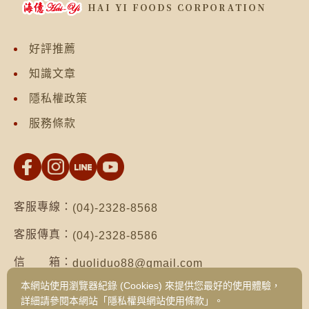
好評推薦
知識文章
隱私權政策
服務條款
客服專線：
(04)-2328-8568
客服傳真：
(04)-2328-8586
信 箱：
duoliduo88@gmail.com
本網站使用瀏覽器紀錄 (Cookies) 來提供您最好的使用體驗，
地 址：
台南市仁德區保安路二段552號（台南總公
詳細請參閱本網站「隱私權與網站使用條款」。
司）