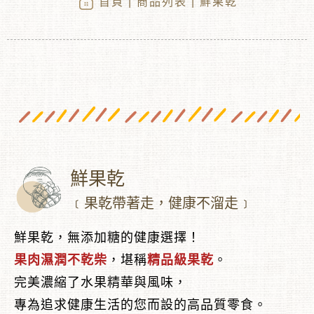
首頁
|
商品列表
| 鮮果乾
鮮果乾
︾
﹝果乾帶著走，健康不溜走﹞
鮮果乾，無添加糖的健康選擇！
果肉濕潤不乾柴
，堪稱
精品級果乾
。
完美濃縮了水果精華與風味，
專為追求健康生活的您而設的高品質零食。