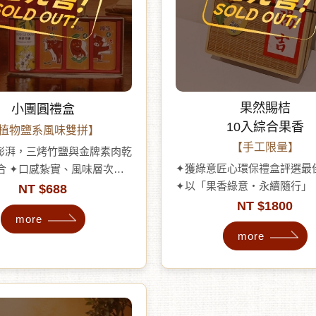
果然賜桔
小團圓禮盒
10入綜合果香
植物鹽系風味雙拼】
【手工限量】
澎湃，三烤竹鹽與金牌素肉乾
✦獲綠意匠心環保禮盒評選最
合 ✦口感紮實、風味層次豐
✦以「果香綠意・永續隨行」
日清爽到冬日溫潤皆宜 ✦潔
NT $688
保美學與在地風味。 ✦嚴選
專為「春節拜年、清明供
NT $1800
more
芒果、關廟金鑽鳳梨、高雄紅
團圓、冬至溫補」所設計
more
與台灣香蕉，72小時低溫烘焙
× 食材淨化 × 無肉新日常」
加更純粹。 ✦外觀以竹編紋
念，送出祝福也送出生活態
提把，呼應台灣竹工藝與傳統
化，寓意吉祥「賜吉」。 ✦
故事卡，將果乾產地的土地、