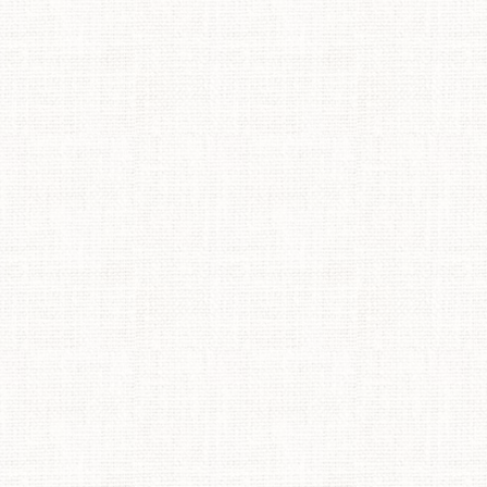
與印花布
居家佈
美學。