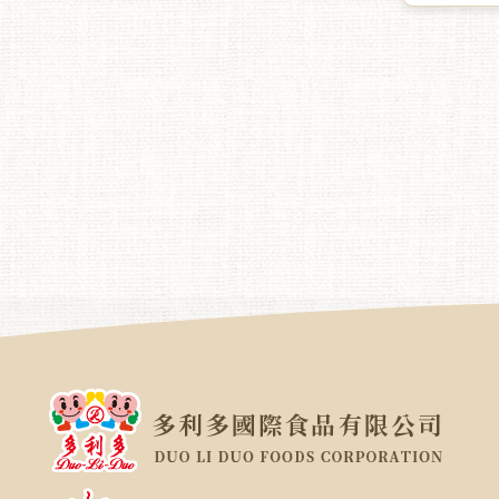
與輕食族
團圓、春
善贈禮等
感大方，
傳遞健康