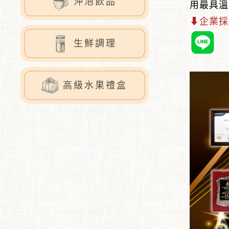
沖泡飲品
用最具溫
⬇企業採
生鮮調理
高級水果禮盒