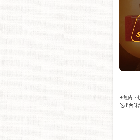
✦無肉，
吃出台味
意；三品
✦嚴選植
料，食得
味，鹹香