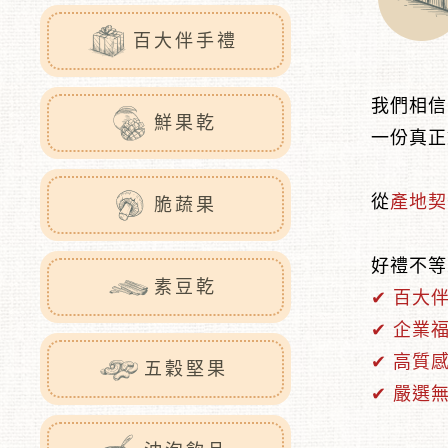
百大伴手禮
我們相信
鮮果乾
一份真正
從
產地契
脆蔬果
好禮不等
素豆乾
✔ 百大
✔ 企業
✔ 高質
五穀堅果
✔ 嚴選