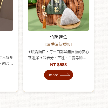
竹韻禮盒
【夏季清新禮選】
✦暖胃順口，每一口都是無負擔的安心
佳人氣獎
茶選擇 ✦是春分、芒種、白露等節氣
，融合環
養生茶推薦選擇 ✦適合餐後飲用、辦
NT $588
台南愛文
公室沖泡、冰熱皆宜，全家大小皆可
more
心芭樂
安心飲用 ✦精美獨立包裝，常溫保
，無添
存，是無糖茶控、懷孕媽咪、長輩送
理＋拱形
禮的熱門禮盒推薦
送禮文
內附小農
人情與