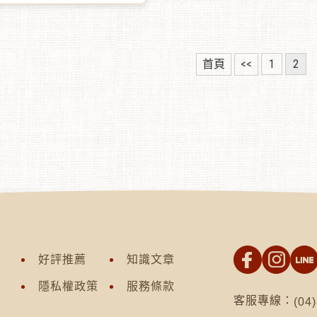
的理想日常選擇 ✦適合中秋
節祝福、長輩關懷、環保友
多種送禮時刻 ✦禮盒設計質
符合現代審美與實用需求，
首頁
<<
1
2
、溫暖與品味兼具的選擇
好評推薦
知識文章
隱私權政策
服務條款
客服專線：
(04