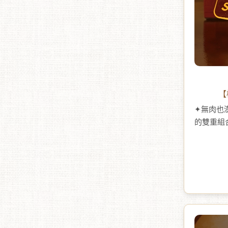
【
✦無肉也
的雙重組
富，從春
淨平安，
品、中秋
✦「節氣 
的飲食理
度