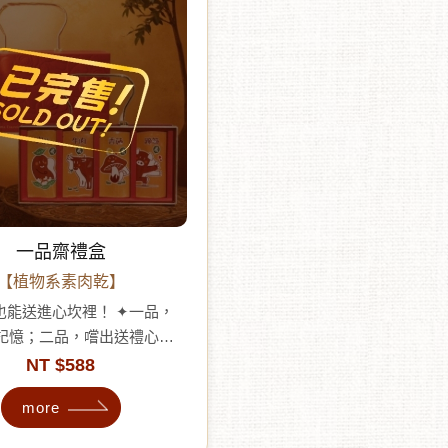
故事傳遞給收禮者。 ✦外盒
可二次利用為收納盒、包巾或
置，延長生命週期，實踐永續
一品齋禮盒
【植物系素肉乾】
也能送進心坎裡！ ✦一品，
記憶；二品，嚐出送禮心
，體會無肉亦豐的生活哲學
NT $588
物蛋白，無動物性成分與香
more
安心也送得大方 ✦經典風
微甜、口感彈韌，是茹素者