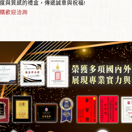
度與質感的禮盒，傳遞誠意與祝福!
購歡迎洽詢