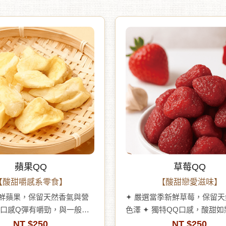
蘋果QQ
草莓QQ
【酸甜嚼感系零食】
【酸甜戀愛滋味】
新鮮蘋果，保留天然香氣與營
✦ 嚴選當季新鮮草莓，保留
色澤 ✦ 獨特QQ口感，酸甜
滋味 ✦ 可直接食用，或加入
NT $250
NT $250