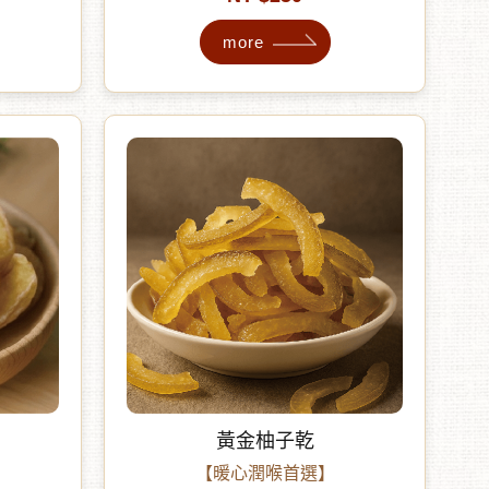
留草莓的
層次 ✦ 無添加防腐劑、無色素、無香
more
防腐劑、
精
黃金柚子乾
】
【暖心潤喉首選】