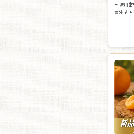
✦ 選用
實外型 
維生素 
韌有彈性
拉、義大
劑、無色