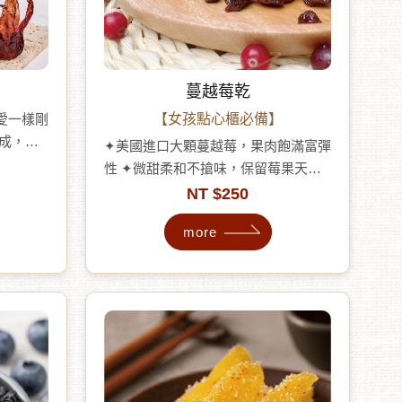
蔓越莓乾
愛一樣剛
【女孩點心櫃必備】
製成，果
✦美國進口大顆蔓越莓，果肉飽滿富彈
潤色澤富
性 ✦微甜柔和不搶味，保留莓果天然
✦適合飯
酸香 ✦花青素與植化素，營養輕盈更
NT $250
常的美
添美感 ✦是女性族群喜愛的日常果系
女族群與
more
小零嘴 ✦搭配堅果優格沙拉，生活感
瞬間升級