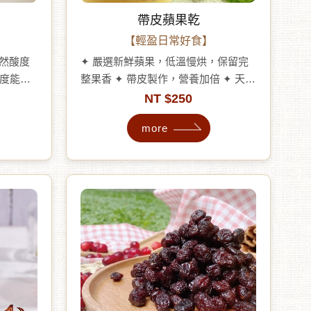
帶皮蘋果乾
【輕盈日常好食】
天然酸度
✦ 嚴選新鮮蘋果，低溫慢烘，保留完
酸度能有
整果香 ✦ 帶皮製作，營養加倍 ✦ 天然
夏日消
甘甜微酸，口感清爽不膩 ✦ 每片果乾
NT $250
無添加防
都濃縮一整顆蘋果的營養 ✦ 在地小農
more
栽種，友善環境，安心支持永續 ✦ 無
添加防腐劑、無色素、無香精