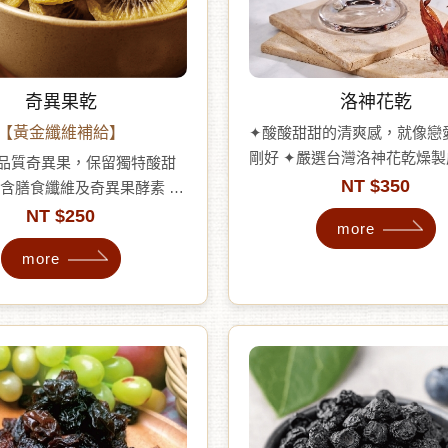
奇異果乾
洛神花乾
【黃金纖維補給】
✦酸酸甜甜的清爽感，就像戀
剛好 ✦嚴選台灣洛神花乾燥
高品質奇異果，保留獨特酸甜
酸清新、香氣馥郁 ✦自然紅
NT $350
富含膳食纖維及奇異果酵素 ✦
含花青素，吃果乾成為日常 
，口感柔韌有嚼勁 ✦ 無添加
NT $250
more
後去膩、下午茶提神、女孩日
無色素、無香精 ✦ 享受天然
感鮮果乾 ✦微酸不刺激，少
more
給
女性保養果乾推薦