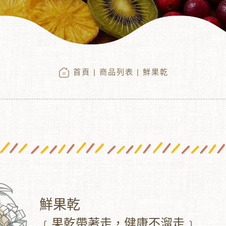
首頁
|
商品列表
| 鮮果乾
鮮果乾
﹝果乾帶著走，健康不溜走﹞