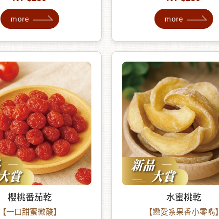
拉增添風味 ✦ 低溫製作，保
more
more
 輕巧包裝，是辦公室、外出旅
維生素與自然成分 ✦ 無添加
解饞好夥伴
無色素、無香精
櫻桃番茄乾
水蜜桃乾
【一口甜蜜微酸】
【戀愛系果香小零嘴