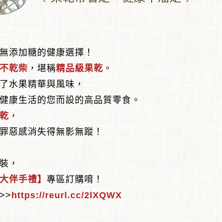
無添加糖的健康選擇！
不乾柴
，堪稱
精品級果乾
。
了水果精華與風味，
健康生活的您而設的高品質零食。
乾
，
罪惡感消失得無影無蹤！
裝，
大伴手禮】
專區訂購唷！
>>
https://reurl.cc/2lXQWX