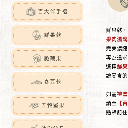
百大伴手禮
鮮果乾，
鮮果乾
果肉濕潤
完美濃縮
專為追求
脆蔬果
選擇
鮮果
讓零食的
素豆乾
如需
禮盒
請至
【百
五穀堅果
點擊前往