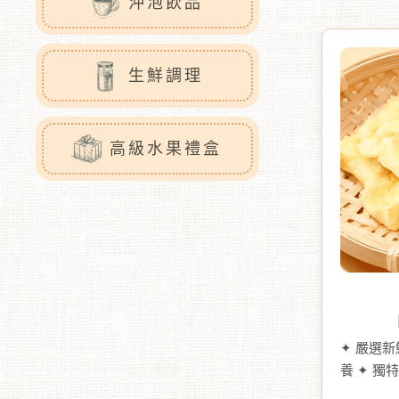
沖泡飲品
生鮮調理
高級水果禮盒
✦ 嚴選
養 ✦ 獨特口感Q彈有嚼勁，與一般蘋
果乾不同 ✦ 酸甜清爽，天然果香濃郁