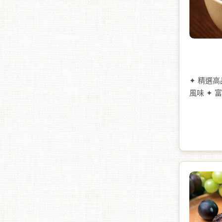
✦ 精選
風味 ✦ 
低溫烘烤
防腐劑、
的健康補