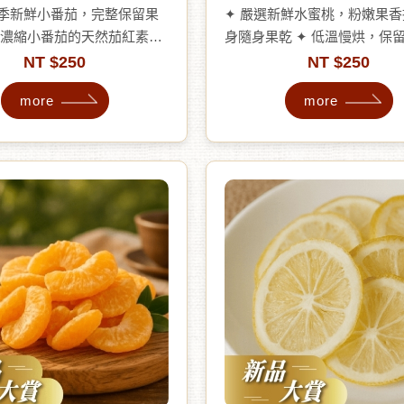
當季新鮮小番茄，完整保留果
✦ 嚴選新鮮水蜜桃，粉嫩果
✦ 濃縮小番茄的天然茄紅素與
身隨身果乾 ✦ 低溫慢烘，保
✦ 滋味甜蜜帶有微酸，口感Q
酸甜滋味 ✦ 每一口都像初戀
NT $250
NT $250
 ✦ 可直接當零食，或用於沙
美 ✦ 清爽咬感，忍不住一口接
more
more
利麵等料理 ✦ 無添加防腐
獨享、分享兩相宜，甜蜜隨時
素、無香精
無添加防腐劑、無色素、無香