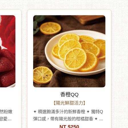
香橙QQ
【陽光鮮甜活力】
天然粉嫩
✦ 精選飽滿多汁的新鮮香橙 ✦ 獨特Q
如戀愛般
彈口感，帶有陽光般的柑橘甜香 ✦ 可
優格、沙
作為下午茶點心，或加入氣泡水增添
NT $250