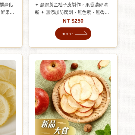
香撲鼻化
✦ 嚴選黃金柚子皮製作，果香濃郁清
留鮮果的
新 ✦ 無添加防腐劑、無色素、無香精
般清新甜
✦ 獨家烘製工藝，去苦留甘，溫潤順
NT $250
一口 ✦
口 ✦ 可含著吃或沖泡熱水成柚子茶 ✦
more
在線 ✦
天然香氣宜人，帶來極致味蕾享受
精