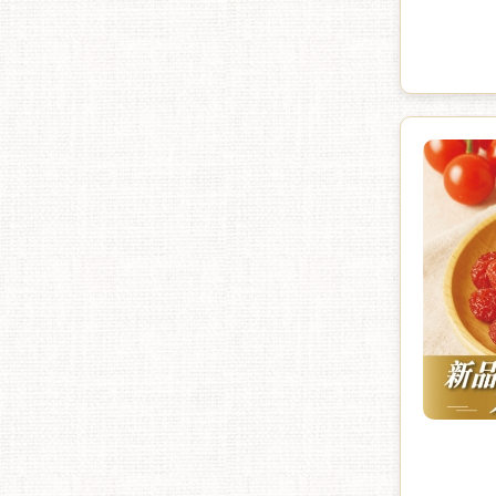
不膩口 ✦ 富含膳食纖維，輕鬆享受無
負擔 ✦
行的健康