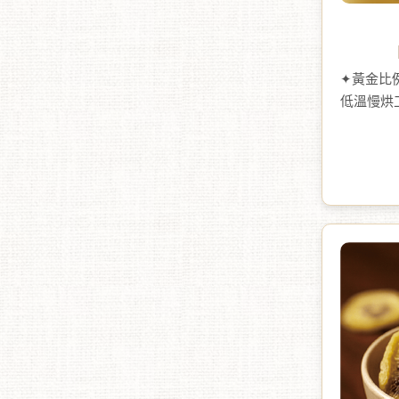
✦黃金比
低溫慢烘
晶瑩剔透
後甜，尾
多樣創意