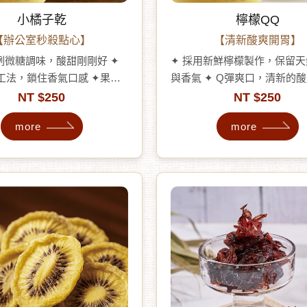
小橘子乾
檸檬QQ
【辦公室秒殺點心】
【清新酸爽開胃】
例微糖調味，酸甜剛剛好 ✦
✦ 採用新鮮檸檬製作，保留
工法，鎖住香氣口感 ✦果瓣
與香氣 ✦ Q彈爽口，清新的
，色澤宛如琥珀 ✦入口先酸
效解膩 ✦ 富含維生素C，是
NT $250
NT $250
韻回甘 ✦單吃或入茶甜點，
暑、冬日暖胃的美味點心 ✦ 
more
more
美味
腐劑、無色素、無香精