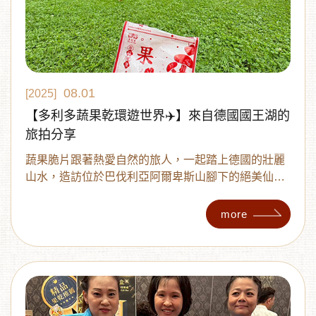
08.01
[2025]
【多利多蔬果乾環遊世界✈️】來自德國國王湖的
旅拍分享
蔬果脆片跟著熱愛自然的旅人，一起踏上德國的壯麗
山水，造訪位於巴伐利亞阿爾卑斯山腳下的絕美仙境
──國王湖與聖巴多羅買教堂。
more