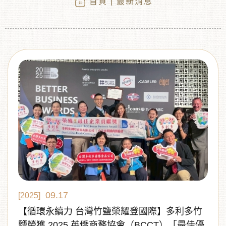
首頁
| 最新消息
︾
09.17
[2025]
【循環永續力 台灣竹鹽榮耀登國際】多利多竹
鹽榮獲 2025 英僑商務協會（BCCT）「最佳優