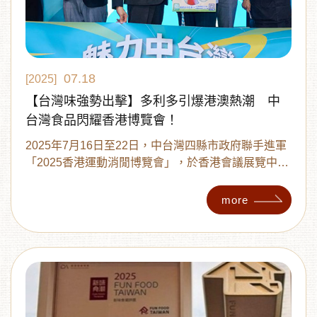
07.18
[2025]
【台灣味強勢出擊】多利多引爆港澳熱潮 中
台灣食品閃耀香港博覽會！
2025年7月16日至22日，中台灣四縣市政府聯手進軍
「2025香港運動消閒博覽會」，於香港會議展覽中心
核心展區打造「魅力中台灣 精彩在香港」形象館。南
投縣政府擔任主辦方，號召台中、彰化、苗栗共同參
more
與，集結觀光、文化、產業代表共53組陣容，是歷來
最具規模的中台灣行銷活動。而在所有參展品牌中，
最吸睛的莫過於來自台中的「多利多國際食品有限公
司」。