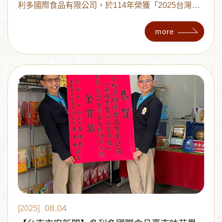
利多國際食品有限公司，於114年榮獲「2025台灣百
大糕餅伴手禮金質獎」，不僅展現台灣農產加工的獨
特實力，更象徵台灣在地農特產品躍升國際舞台的重
more
要里程碑。
08.04
[2025]