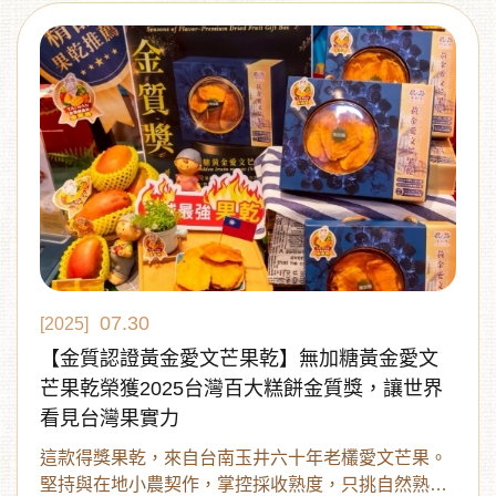
07.30
[2025]
【金質認證黃金愛文芒果乾】無加糖黃金愛文
芒果乾榮獲2025台灣百大糕餅金質獎，讓世界
看見台灣果實力
這款得獎果乾，來自台南玉井六十年老欉愛文芒果。
堅持與在地小農契作，掌控採收熟度，只挑自然熟成