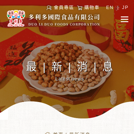
會員專區
購物車
EN
|
JP
最|新|消|息
Latest news
︾