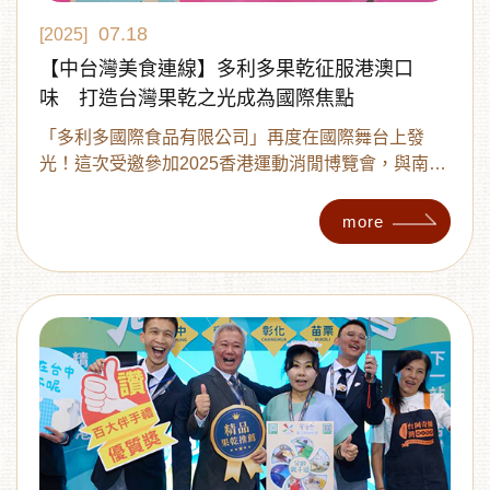
07.18
[2025]
【中台灣美食連線】多利多果乾征服港澳口
味 打造台灣果乾之光成為國際焦點
「多利多國際食品有限公司」再度在國際舞台上發
光！這次受邀參加2025香港運動消閒博覽會，與南
投、台中、彰化、苗栗四縣市代表共同設立「魅力中
台灣」展館，向百萬港澳參觀者展示台灣美味與文化
more
的獨特魅力。