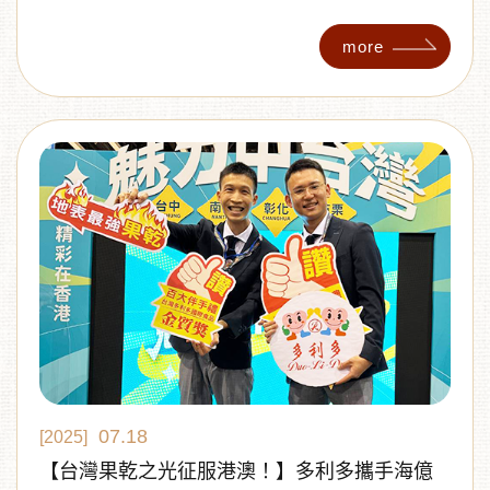
的黃金果實。全程無添加糖、不使用濃縮果汁與人工
香料，經過三天三夜、72小時的50°C低溫慢烘，只為
more
保留最濃郁的原始果香與濕潤果感。 即使2025年南部
芒果產量大幅下滑，我們仍選擇等待果實自然熟成，
而不是走催熟捷徑。這份與自然節奏同步的信念，是
我們對土地的承諾，也是這份果乾獲得評審青睞的關
鍵所在。
07.18
[2025]
【台灣果乾之光征服港澳！】多利多攜手海億