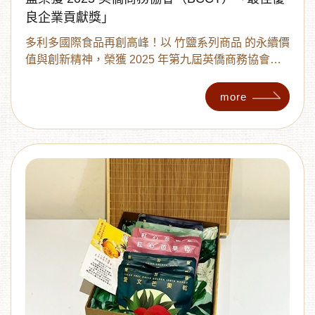
良企業貢獻獎」
多利多國際食品再創高峰！以 竹鹽系列商品 的永續價
值與創新精神，榮獲 2025 年第九屆英僑商務協會
（BCCT）「最佳優良企業貢獻獎」。這座獎項被譽
︾
為「企業界的永續奧斯卡」，專為表彰在 ESG（環
more
境、社會、治理）領域具有卓越貢獻的品牌。此次獲
獎，不僅代表國際對多利多的專業肯定，更讓「竹
鹽」成為台灣永續產品的新名片。