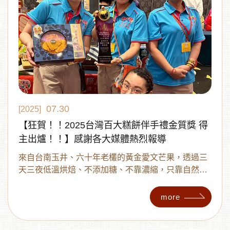
07.30
[2025]
【狂賀！！2025台灣百大糕餅伴手禮金質獎 得
主出爐！！】感謝各大媒體熱烈報導
來自台南玉井、六十年老欉的黃金愛文芒果，透過三
天三夜低溫烘焙、不添加糖、不靠濃縮，只靠自然熟
成的風味感動評審味蕾~
more