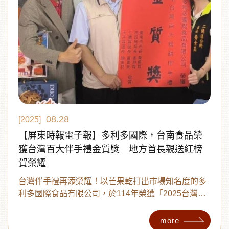
08.28
[2025]
【屏東時報電子報】多利多國際，台南食品榮
獲台灣百大伴手禮金質獎 地方首長親送紅榜
賀榮耀
台灣伴手禮再添榮耀！以芒果乾打出市場知名度的多
利多國際食品有限公司，於114年榮獲「2025台灣百
大糕餅伴手禮金質獎」，不僅展現台灣農產加工的獨
特實力，更象徵台灣在地農特產品躍升國際舞台的重
more