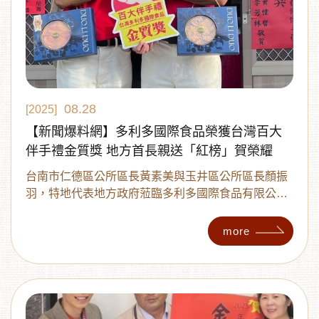
08.28
[2025]
【新聞爆料網】多利多國際食品榮獲台灣百大
伴手禮金質獎 地方首長親送「紅榜」賀榮耀
台南市仁德區公所區長黃素美與玉井區公所區長顏振
羽，特地代表地方政府蒞臨多利多國際食品有限公司
台南辦事處，親手送上「紅榜單」，以隆重儀式祝賀
企業榮獲殊榮。
more