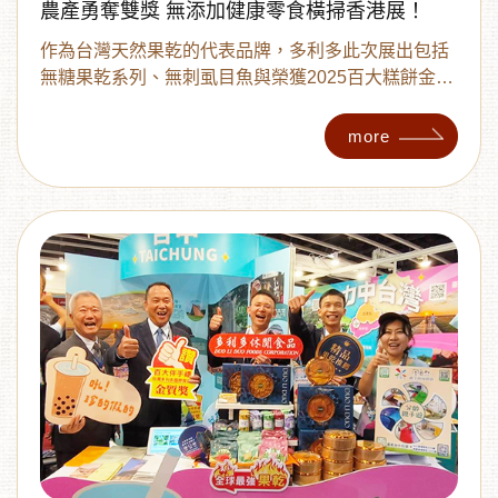
農產勇奪雙獎 無添加健康零食橫掃香港展！
作為台灣天然果乾的代表品牌，多利多此次展出包括
無糖果乾系列、無刺虱目魚與榮獲2025百大糕餅金質
獎的「花魁禮盒」，產品一推出即吸引港澳媒體與買
家熱烈關注。由創辦人王多利親自率領行銷、原料、
more
資訊三大團隊赴港，展現品牌對市場拓展的重視與企
圖心。 開展首日，多利多試吃區便大排長龍，港澳買
家與通路商接連上前洽詢合作。王多利表示：「我們
堅持小農直供、無添加，傳遞台灣在地安心美味，未
來也將研發更多貼近港澳口味的健康產品，讓台灣果
乾走進更多國際市場。」