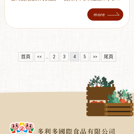
優質果乾產品。 作為這次活動的一部分，我們帶去了
無加糖愛文芒果乾、金鑽鳳梨脆片和紅心芭樂乾等熱
more
門產品。這些果乾不僅來自台灣本土的果園，堅持使
用友善農法栽種，並以低溫烘焙方式製作，以保留水
果原始的風味和營養價值。 在活動現場，收到了來自
日本消費者的積極反響，對我們品牌理念和產品品質
給予的高度認可。許多參觀者不僅參與了試吃活動，
還有幾家日本通路商表達了與我們合作的興趣，為開
首頁
<<
...
2
3
4
5
>>
尾頁
拓日本市場提供了重要商機。 多利多一直致