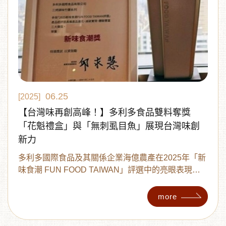
06.25
[2025]
【台灣味再創高峰！】多利多食品雙料奪獎
「花魁禮盒」與「無刺虱目魚」展現台灣味創
新力
多利多國際食品及其關係企業海億農產在2025年「新
味食潮 FUN FOOD TAIWAN」評選中的亮眼表現。
「花魁禮盒」三烤調味竹鹽和「無刺整尾虱目魚-全
隻」，這兩款產品分別榮獲銀質獎，顯示了它們在口
more
感創新和品質卓越方面的獨特價值。這不僅是對我們
努力的肯定，也是台灣食品文化走向國際舞台的重要