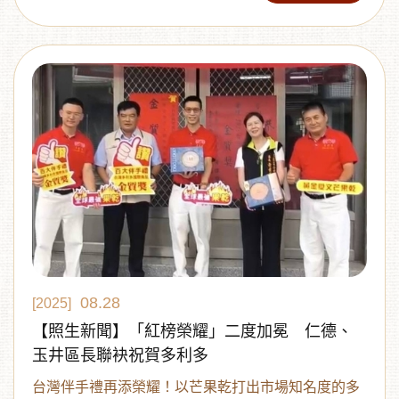
要里程碑。
08.28
[2025]
【照生新聞】「紅榜榮耀」二度加冕 仁德、
玉井區長聯袂祝賀多利多
台灣伴手禮再添榮耀！以芒果乾打出市場知名度的多