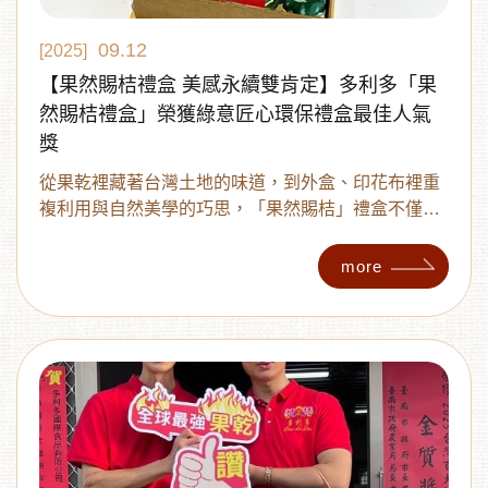
09.12
[2025]
【果然賜桔禮盒 美感永續雙肯定】多利多「果
然賜桔禮盒」榮獲綠意匠心環保禮盒最佳人氣
獎
從果乾裡藏著台灣土地的味道，到外盒、印花布裡重
複利用與自然美學的巧思，「果然賜桔」禮盒不僅是
打開時的驚喜，更是打開後環境友善與文化傳遞的感
動
more