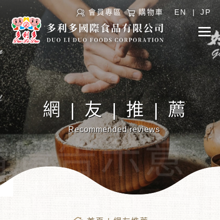
會員專區
購物車
EN
|
JP
網|友|推|薦
Recommended reviews
︾