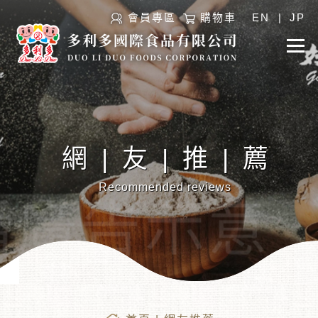
會員專區
購物車
EN
|
JP
網|友|推|薦
Recommended reviews
︾